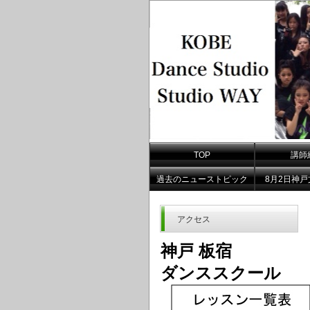
TOP
講師
過去のニューストピック
8月2日神
アクセス
神戸 板宿
ダンススクール