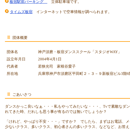
板宿駅前パーキング
立体駐車場です。
タイムズ板宿
インターネットで空車情報が調べられます。
団体概要
団体名
神戸須磨・板宿ダンススクール「スタジオWAY」
設立年月日
2004年4月1日
代表者
若狭光司 家根谷愛子
所在地
兵庫県神戸市須磨区平田町２－３－９新板宿ビル3階6
ごあいさつ
ダンスかっこ良いなぁ・・・私もやってみたいな・・・、Tvで素敵なダ
れてきた時、だれしも思う事が有るのでは無いでしょうか？
「けれど、やっぱり不安・・・」ですか？ でしたら、まずはお電話、メ
少ないクラス、多いクラス、初心者さんの多いクラス、などなど、お答え