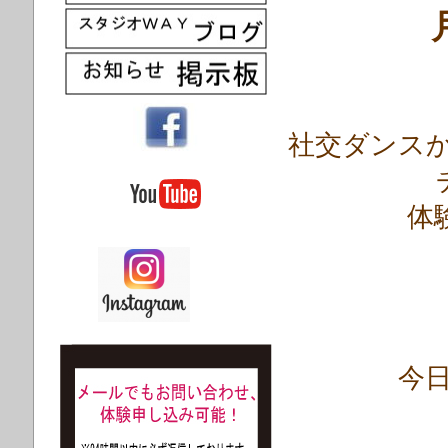
社
交ダンスから
体
今