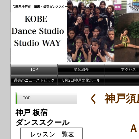
兵庫県神戸市 須磨・板宿ダンススクール「スタジオウエイ」
TOP
講師紹介
アクセス
過去のニューストピック
8月2日神戸文化ホール
く 神戸
TOP
神戸 板宿
ダンススクール
Ａ