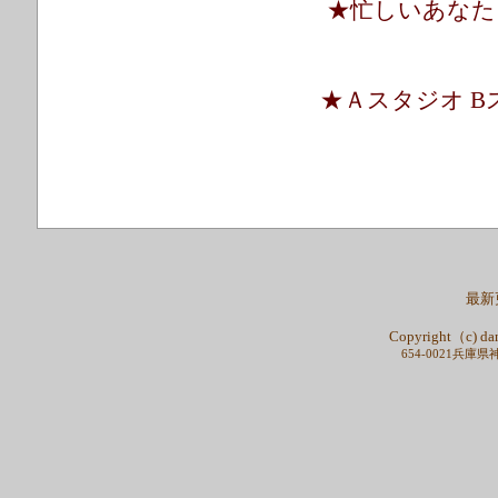
★忙しいあなた
★Ａスタジオ 
最新更
Copyright（c) dan
654-0021兵庫