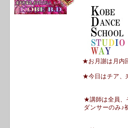
★お月謝は月内
★今日はチア、
★講師は全員、
ダンサーのみ♪