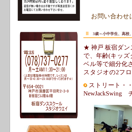
お問い合わせはお
3
歳～小中学生、高校
★ 神戸 板宿ダ
で、年齢(キッズ
ベル等で細分化
スタジオの2フ
ストリート・・
NewJackSwing