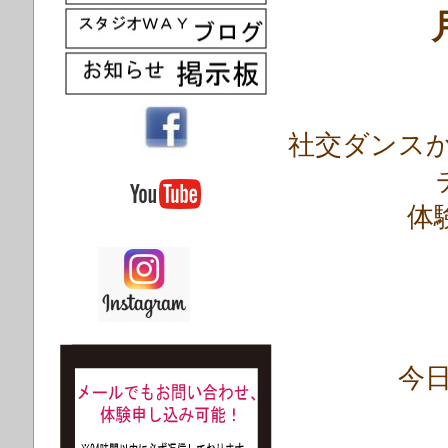
社
交ダンスから
体
今