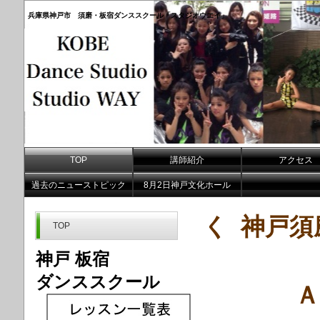
兵庫県神戸市 須磨・板宿ダンススクール「スタジオウエイ」
TOP
講師紹介
アクセス
過去のニューストピック
8月2日神戸文化ホール
く 神戸
TOP
神戸 板宿
ダンススクール
Ａ