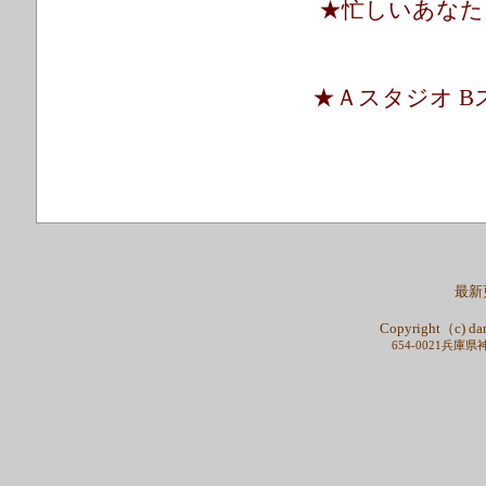
★忙しいあなた
★Ａスタジオ 
最新更
Copyright（c) dan
654-0021兵庫