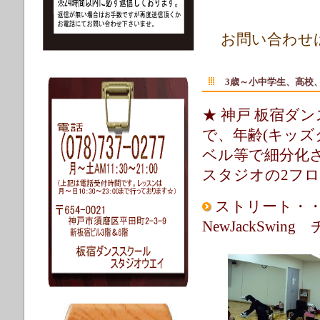
お問い合わせはお
3
歳～小中学生、高校
★ 神戸 板宿ダ
で、年齢(キッズ
ベル等で細分化
スタジオの2フ
ストリート・・
NewJackSwing