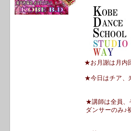
★お月謝は月内
★今日はチア、
★講師は全員、
ダンサーのみ♪