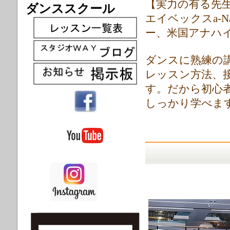
【実力の有る先
ダンススクール
エイベックスa-N
ー、米国アナハ
ダンスに熟練の
レッスン方法、
す。だから初心
しっかり学べます(=